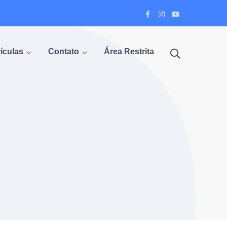
Facebook
Instagram
Youtube
Profile
Profile
Profile
ículas
Contato
Área Restrita