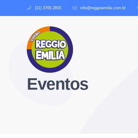
(11) 3765.2815
info@reggioemilia.com.br
Eventos