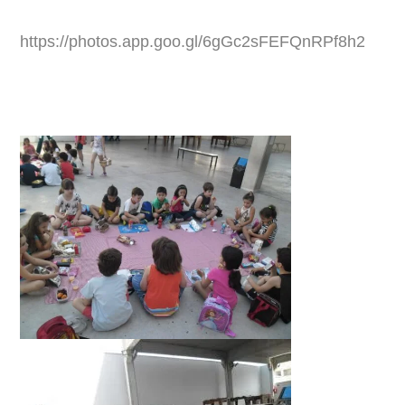
https://photos.app.goo.gl/6gGc2sFEFQnRPf8h2