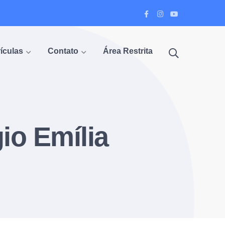
Facebook
Instagram
Youtube
Profile
Profile
Profile
ículas
Contato
Área Restrita
io Emília