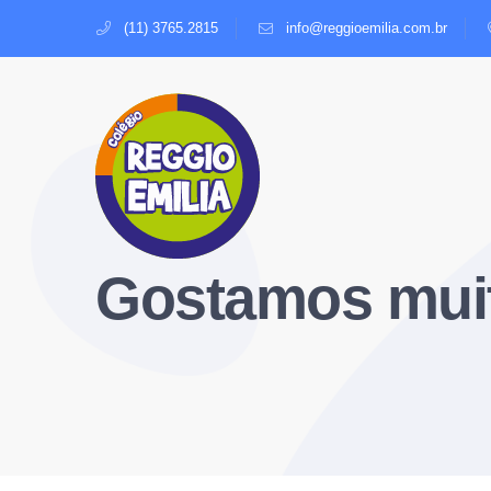
(11) 3765.2815
info@reggioemilia.com.br
Gostamos muit