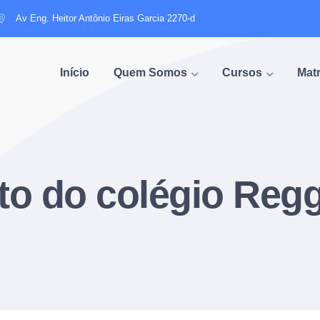
Av Eng. Heitor Antônio Eiras Garcia 2270-d
Início
Quem Somos
Cursos
Matr
o do colégio Regg